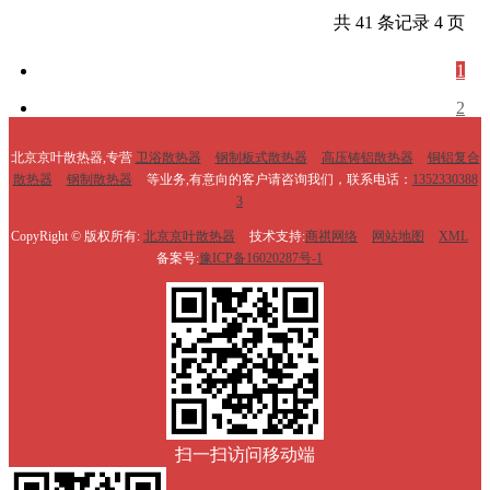
共 41 条记录 4 页
1
2
3
北京京叶散热器,专营
卫浴散热器
钢制板式散热器
高压铸铝散热器
铜铝复合
散热器
钢制散热器
等业务,有意向的客户请咨询我们，联系电话：
1352330388
>>
3
4
CopyRight © 版权所有:
北京京叶散热器
技术支持:
商祺网络
网站地图
XML
跳转
备案号:
豫ICP备16020287号-1
扫一扫访问移动端